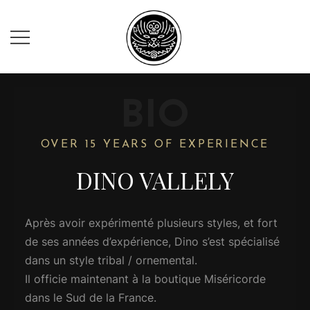
Dino Vallely
BIO
OVER 15 YEARS OF EXPERIENCE
DINO VALLELY
Après avoir expérimenté plusieurs styles, et fort
de ses années d’expérience, Dino s’est spécialisé
dans un style tribal / ornemental.
Il officie maintenant à la boutique Miséricorde
dans le Sud de la France.